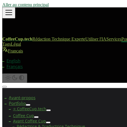
Aller au contenu principal
CoffeeCup.tech
Rédaction Technique Experte
Utiliser l'IA
Services
Por
Tags
Légal
Français
English
Français
Avant-propos
Portfolio
⭐ CoffeeCup.tech
Coffee Cup
Avant Coffee Cup
Rédactrice & Traductrice Technique